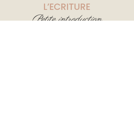
L’ECRITURE
Petite introduction
Par les premiers dessins des hommes
préhistoriques, par les premiers écrits
sumériens, l’Homme a toujours éprouvé ce
besoin inhérent que de laisser une trace écrite
de ce qu’il vit pour inscrire son histoire dans
l’Histoire.
Véritable traductrice de la pensée
, l’écriture
permet de communiquer, d’exprimer ses idées,
de dévoiler ses sentiments, d’apprendre à se
connaître davantage…
À l’ère du numérique et de nos modes de
communication digitale, l’écriture se voit peu à
peu être remplacée par nos claviers.
Cela n’est